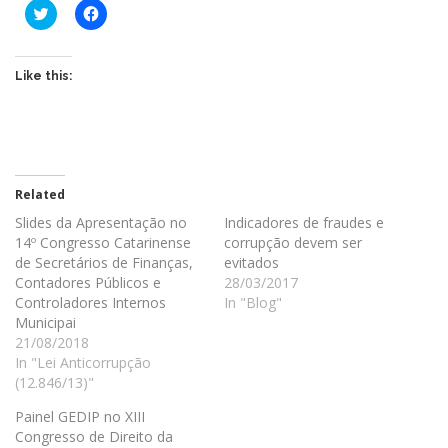
C
C
l
l
i
i
c
c
k
k
t
t
Like this:
o
o
s
s
h
h
a
a
r
r
e
e
o
o
n
n
T
F
Related
w
a
i
c
Slides da Apresentação no
Indicadores de fraudes e
t
e
14º Congresso Catarinense
corrupção devem ser
t
b
e
o
de Secretários de Finanças,
evitados
r
o
Contadores Públicos e
28/03/2017
(
k
O
(
Controladores Internos
In "Blog"
p
O
Municipai
e
p
n
e
21/08/2018
s
n
In "Lei Anticorrupção
i
s
n
i
(12.846/13)"
n
n
e
n
w
e
Painel GEDIP no XIII
w
w
Congresso de Direito da
i
w