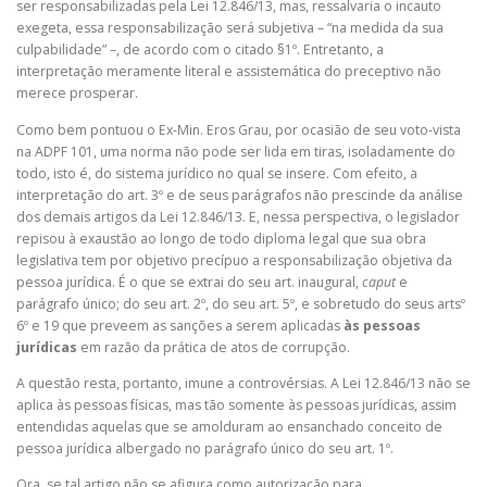
ser responsabilizadas pela Lei 12.846/13, mas, ressalvaria o incauto
exegeta, essa responsabilização será subjetiva – “na medida da sua
culpabilidade” –, de acordo com o citado §1º. Entretanto, a
interpretação meramente literal e assistemática do preceptivo não
merece prosperar.
Como bem pontuou o Ex-Min. Eros Grau, por ocasião de seu voto-vista
na ADPF 101, uma norma não pode ser lida em tiras, isoladamente do
todo, isto é, do sistema jurídico no qual se insere. Com efeito, a
interpretação do art. 3º e de seus parágrafos não prescinde da análise
dos demais artigos da Lei 12.846/13. E, nessa perspectiva, o legislador
repisou à exaustão ao longo de todo diploma legal que sua obra
legislativa tem por objetivo precípuo a responsabilização objetiva da
pessoa jurídica. É o que se extrai do seu art. inaugural,
caput
e
parágrafo único; do seu art. 2º, do seu art. 5º, e sobretudo do seus artsº
6º e 19 que preveem as sanções a serem aplicadas
às pessoas
jurídicas
em razão da prática de atos de corrupção.
A questão resta, portanto, imune a controvérsias. A Lei 12.846/13 não se
aplica às pessoas físicas, mas tão somente às pessoas jurídicas, assim
entendidas aquelas que se amolduram ao ensanchado conceito de
pessoa jurídica albergado no parágrafo único do seu art. 1º.
Ora, se tal artigo não se afigura como autorização para