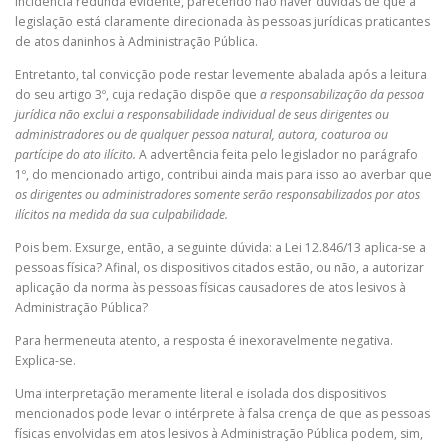
incidência redunda evidente, parecendo não haver dúvidas de que a
legislação está claramente direcionada às pessoas jurídicas praticantes
de atos daninhos à Administração Pública.
Entretanto, tal convicção pode restar levemente abalada após a leitura
do seu artigo 3º, cuja redação dispõe que
a responsabilização da pessoa
jurídica não exclui a responsabilidade individual de seus dirigentes ou
administradores ou de qualquer pessoa natural, autora, coaturoa ou
partícipe do ato ilícito.
A advertência feita pelo legislador no parágrafo
1º, do mencionado artigo, contribui ainda mais para isso ao averbar que
os dirigentes ou administradores somente serão responsabilizados por atos
ilícitos na medida da sua culpabilidade.
Pois bem. Exsurge, então, a seguinte dúvida: a Lei 12.846/13 aplica-se a
pessoas física? Afinal, os dispositivos citados estão, ou não, a autorizar
aplicação da norma às pessoas físicas causadores de atos lesivos à
Administração Pública?
Para hermeneuta atento, a resposta é inexoravelmente negativa.
Explica-se.
Uma interpretação meramente literal e isolada dos dispositivos
mencionados pode levar o intérprete à falsa crença de que as pessoas
físicas envolvidas em atos lesivos à Administração Pública podem, sim,