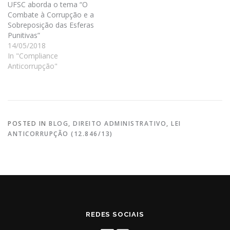
n
i
UFSC aborda o tema “O
d
n
Combate à Corrupção e a
o
d
w
o
Sobreposição das Esferas
)
w
Punitivas”
)
14/05/2018
In "Compliance
Anticorrupção"
POSTED IN
BLOG
,
DIREITO ADMINISTRATIVO
,
LEI
ANTICORRUPÇÃO (12.846/13)
REDES SOCIAIS