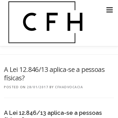
Skip
to
Menu
content
HOME
ÁREAS DE ATUAÇÃO
O ESCRITÓRIO
A Lei 12.846/13 aplica-se a pessoas
físicas?
EQUIPE
BLOG
ÉTICA E INTEGRIDADE
POSTED ON
28/01/2017
BY
CFHADVOCACIA
CONTATO
A Lei 12.846/13 aplica-se a pessoas