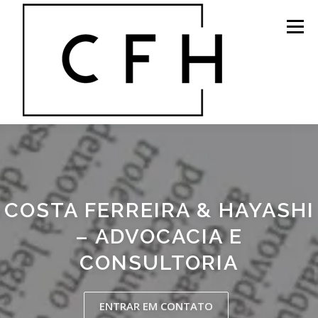
Skip
to
Menu
content
HOME
ÁREAS DE ATUAÇÃO
O ESCRITÓRIO
COSTA FERREIRA & HAYASHI
EQUIPE
BLOG
ÉTICA E INTEGRIDADE
– ADVOCACIA E
CONSULTORIA
CONTATO
ENTRAR EM CONTATO