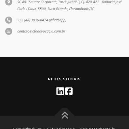
SC 401 Square Corporate, Torre Jurerê B, Cj. 420-421 - Rodovia José
Carlos Daux, 5500, Saco Grande, Florianópolis/SC
+55 (48) 3036-0474 (Whatsapp)
contato@cfhadvocacia.com.br
REDES SOCIAIS