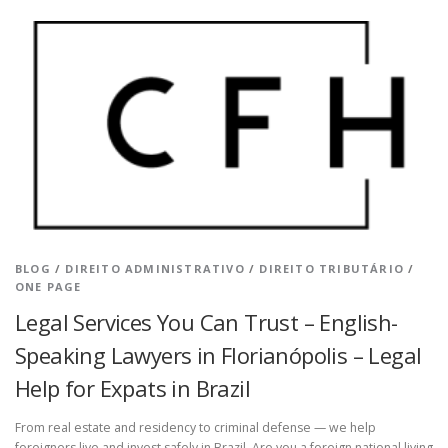
BLOG
/
DIREITO ADMINISTRATIVO
/
DIREITO TRIBUTÁRIO
/
ONE PAGE
Legal Services You Can Trust – English-
Speaking Lawyers in Florianópolis – Legal
Help for Expats in Brazil
From real estate and residency to criminal defense — we help
foreigners live and invest safely in Brazil. Are you a foreign national living